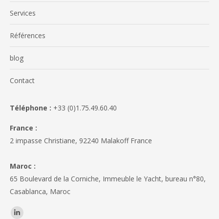
Services
Références
blog
Contact
Téléphone :
+33 (0)1.75.49.60.40
France :
2 impasse Christiane, 92240 Malakoff France
Maroc :
65 Boulevard de la Corniche, Immeuble le Yacht, bureau n°80,
Casablanca, Maroc
Trouvez nous sur :
La